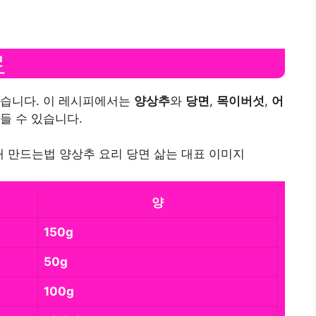
료
같습니다. 이 레시피에서는
양상추
와
당면
,
목이버섯
,
어
들 수 있습니다.
양
150g
50g
100g