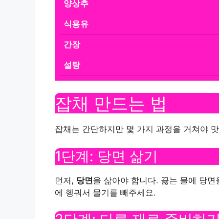
양상추
식용유
간장
설탕
잡채 만드는 법
잡채는 간단하지만 몇 가지 과정을 거쳐야 맛
1단계: 당면 삶기
먼저,
당면
을 삶아야 합니다. 끓는 물에 당면
에 헹궈서 물기를 빼주세요.