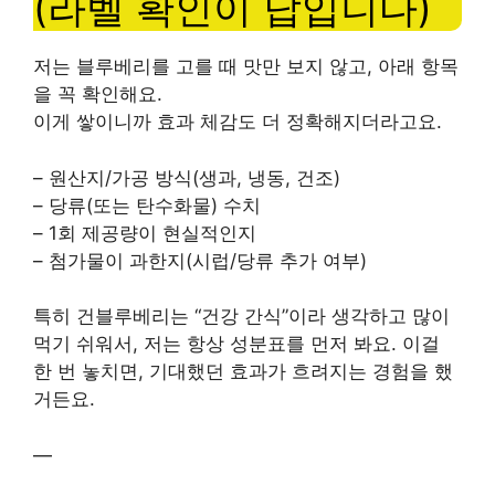
(라벨 확인이 답입니다)
저는 블루베리를 고를 때 맛만 보지 않고, 아래 항목
을 꼭 확인해요.
이게 쌓이니까 효과 체감도 더 정확해지더라고요.
– 원산지/가공 방식(생과, 냉동, 건조)
– 당류(또는 탄수화물) 수치
– 1회 제공량이 현실적인지
– 첨가물이 과한지(시럽/당류 추가 여부)
특히 건블루베리는 “건강 간식”이라 생각하고 많이
먹기 쉬워서, 저는 항상 성분표를 먼저 봐요. 이걸
한 번 놓치면, 기대했던 효과가 흐려지는 경험을 했
거든요.
—