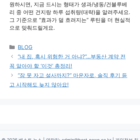
원하시면, 지금 드시는 형태가 생과/냉동/건블루베
리 중 어떤 건지랑 하루 섭취량(대략)을 알려주세요.
그 기준으로 “효과가 덜 흐려지는” 루틴을 더 현실적
으로 맞춰드릴게요.
Categories
BLOG
“내 집, 혹시 위험한 거 아냐?”…부동산 계약 전
꼭 알아야 할 ‘이것’ 총정리!
“잠 못 자고 설사까지?” 마운자로, 솔직 후기 듣
고 시작해도 늦지 않아요!
© 2026 베스트 뉴스 | 연락처:
admin@best-news.co.kr
|
개인정보 처