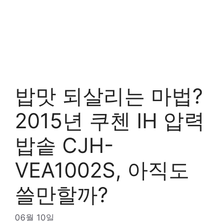
밥맛 되살리는 마법?
2015년 쿠첸 IH 압력
밥솥 CJH-
VEA1002S, 아직도
쓸만할까?
06월 10일