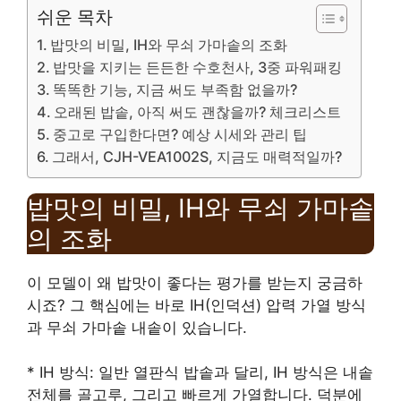
쉬운 목차
밥맛의 비밀, IH와 무쇠 가마솥의 조화
밥맛을 지키는 든든한 수호천사, 3중 파워패킹
똑똑한 기능, 지금 써도 부족함 없을까?
오래된 밥솥, 아직 써도 괜찮을까? 체크리스트
중고로 구입한다면? 예상 시세와 관리 팁
그래서, CJH-VEA1002S, 지금도 매력적일까?
밥맛의 비밀, IH와 무쇠 가마솥
의 조화
이 모델이 왜 밥맛이 좋다는 평가를 받는지 궁금하
시죠? 그 핵심에는 바로 IH(인덕션) 압력 가열 방식
과 무쇠 가마솥 내솥이 있습니다.
* IH 방식: 일반 열판식 밥솥과 달리, IH 방식은 내솥
전체를 골고루, 그리고 빠르게 가열합니다. 덕분에