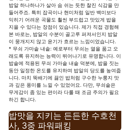
밥알 하나하나가 살아 숨 쉬는 듯한 찰진 식감을 만
들어주죠. 특히 잡곡이나 현미처럼 일반 백미보다
익히기 어려운 곡물도 훨씬 부드럽고 맛있게 밥을
지을 수 있다는 장점이 있습니다. 제가 직접 경험해
본 바로는, 밥알의 수분이 골고루 퍼져서인지 밥알
이 뭉개지지 않고 윤기가 흐르는 느낌이었습니다.
* 무쇠 가마솥 내솥: 예로부터 무쇠는 열을 품고 오
래도록 유지하는 능력이 뛰어나기로 유명합니다. 이
밥솥에 적용된 무쇠 가마솥 내솥 덕분에, 밥을 짓는
동안 일정한 온도를 유지하며 밥알의 당도를 높여줍
니다. 마치 뚝배기에 끓인 밥처럼 구수한 누룽지 맛
과 깊은 풍미를 느낄 수 있었어요. 다만, 무쇠솥은
무게감이 좀 있는 편이라 다룰 때 조금 주의가 필요
하긴 합니다.
밥맛을 지키는 든든한 수호천
사, 3중 파워패킹