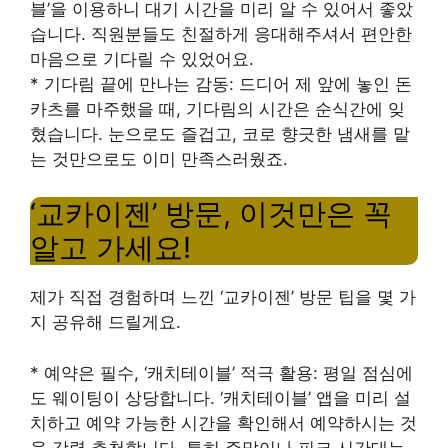
블’을 이용하니 대기 시간을 미리 알 수 있어서 좋았
습니다. 직원분들도 친절하게 응대해주셔서 편안한
마음으로 기다릴 수 있었어요.
* 기다림 끝에 만나는 감동: 드디어 제 앞에 놓인 돈
카츠를 마주했을 때, 기다림의 시간은 순식간에 잊
혔습니다. 눈으로도 즐겁고, 코로 향긋한 냄새를 맡
는 것만으로도 이미 만족스러웠죠.
‘교카이젠’ 방문, 이것만은 꼭
알고 가세요!
제가 직접 경험하며 느낀 ‘교카이젠’ 방문 팁을 몇 가
지 공유해 드릴게요.
* 예약은 필수, ‘캐치테이블’ 적극 활용: 평일 점심에
도 웨이팅이 상당합니다. ‘캐치테이블’ 앱을 미리 설
치하고 예약 가능한 시간을 확인해서 예약하시는 것
을 강력 추천합니다. 특히 주말이나 피크 시간대는