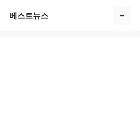
Skip
to
베스트뉴스
Menu
content