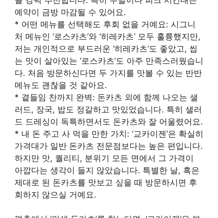
예약이 금방 마감될 수 있어요.
* 어떤 메뉴를 선택해도 후회 없을 거예요: 시그니
처 메뉴인 ‘로스카츠’와 ‘히레카츠’ 모두 훌륭했지만,
저는 개인적으로 부드러운 ‘히레카츠’도 좋았고, 씹
는 맛이 살아있는 ‘로스카츠’도 아주 만족스러웠습니
다. 처음 방문하신다면 두 가지를 맛볼 수 있는 반반
메뉴도 괜찮을 것 같아요.
* 곁들임 찬까지 완벽: 돈카츠 외에 함께 나오는 샐
러드, 장국, 밥도 정갈하고 맛있었습니다. 특히 샐러
드 드레싱이 독특하면서도 돈카츠와 잘 어울렸어요.
* 내 돈 주고 사 먹을 만한 가치: ‘교카이젠’은 확실히
가격대가 일반 돈카츠 전문점보다는 높은 편입니다.
하지만 맛, 퀄리티, 분위기 모든 면에서 그 가격이
아깝다는 생각이 들지 않았습니다. 특별한 날, 혹은
제대로 된 돈카츠를 맛보고 싶을 때 방문하시면 후
회하지 않으실 거예요.