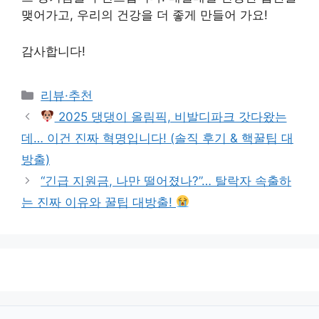
맺어가고, 우리의 건강을 더 좋게 만들어 가요!
감사합니다!
Categories
리뷰·추천
2025 댕댕이 올림픽, 비발디파크 갓다왔는
데… 이건 진짜 혁명입니다! (솔직 후기 & 핵꿀팁 대
방출)
“긴급 지원금, 나만 떨어졌나?”… 탈락자 속출하
는 진짜 이유와 꿀팁 대방출!