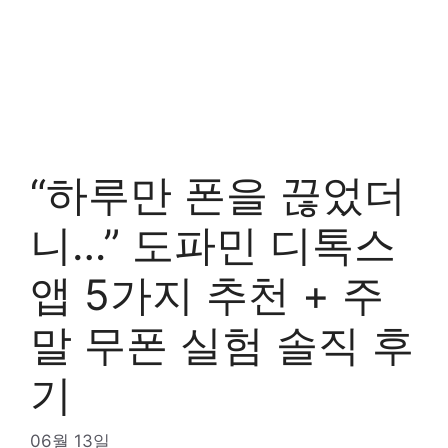
“하루만 폰을 끊었더
니…” 도파민 디톡스
앱 5가지 추천 + 주
말 무폰 실험 솔직 후
기
06월 13일