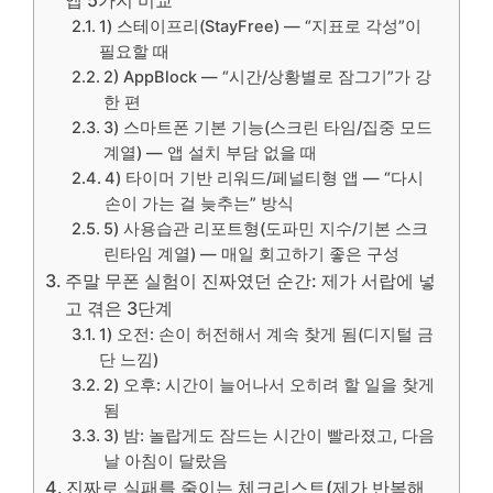
1) 스테이프리(StayFree) — “지표로 각성”이
필요할 때
2) AppBlock — “시간/상황별로 잠그기”가 강
한 편
3) 스마트폰 기본 기능(스크린 타임/집중 모드
계열) — 앱 설치 부담 없을 때
4) 타이머 기반 리워드/페널티형 앱 — “다시
손이 가는 걸 늦추는” 방식
5) 사용습관 리포트형(도파민 지수/기본 스크
린타임 계열) — 매일 회고하기 좋은 구성
주말 무폰 실험이 진짜였던 순간: 제가 서랍에 넣
고 겪은 3단계
1) 오전: 손이 허전해서 계속 찾게 됨(디지털 금
단 느낌)
2) 오후: 시간이 늘어나서 오히려 할 일을 찾게
됨
3) 밤: 놀랍게도 잠드는 시간이 빨라졌고, 다음
날 아침이 달랐음
진짜로 실패를 줄이는 체크리스트(제가 반복해