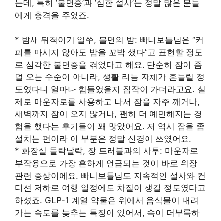
는데, 특히 ‘불면증’과 ‘심한 설사’는 정말 많은 분들
에게 충격을 주었죠.
* 밤새 뒤척이기 일쑤, 불면의 밤: 빠니보틀님은 “커
피를 마시지 않아도 밤을 꼬박 샜다”고 표현할 정도
로 심각한 불면증을 겪었다고 해요. 단순히 잠이 좀
덜 오는 수준이 아니라, 생활 리듬 자체가 흔들릴 정
도였다니 얼마나 힘들었을지 짐작이 가더라고요. 실
제로 마운자로를 사용하고 나서 잠을 자주 깨거나,
새벽까지 잠이 오지 않거나, 괜히 더 예민해지는 경
험을 했다는 후기들이 꽤 많았어요. 저 역시 잠을 좀
설치는 편이라 이 부분은 정말 신경이 쓰였어요.
* 화장실 들락날락, 장 트러블과의 사투: 마운자로
부작용으로 가장 흔하게 언급되는 것이 바로 위장
관련 증상이에요. 빠니보틀님도 지속적인 설사와 컨
디션 저하로 여행 일정에도 차질이 생길 정도였다고
하셨죠. GLP-1 계열 약물은 위에서 음식물이 내려
가는 속도를 늦추는 특징이 있어서, 속이 더부룩하