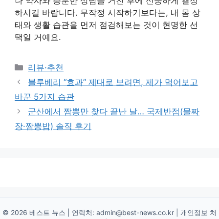
나 약사와 충분한 상담을 거친 후에 신중하게 결정
하시길 바랍니다. 무작정 시작하기보다는, 내 몸 상
태와 생활 습관을 먼저 점검해보는 것이 현명한 선
택일 거예요.
Categories
리뷰·추천
블루베리 “효과” 제대로 보려면, 제가 먹어보고
바꾼 5가지 습관
군산에서 짬뽕만 찾다 끝난 날… 국제반점(물짜
장·짬뽕밥) 솔직 후기
© 2026 베스트 뉴스 | 연락처:
admin@best-news.co.kr
|
개인정보 처