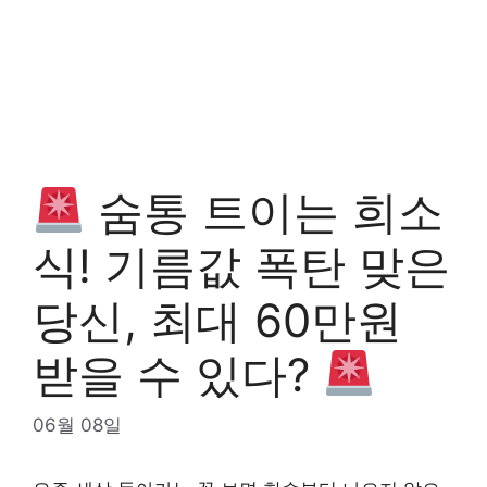
숨통 트이는 희소
식! 기름값 폭탄 맞은
당신, 최대 60만원
받을 수 있다?
06월 08일