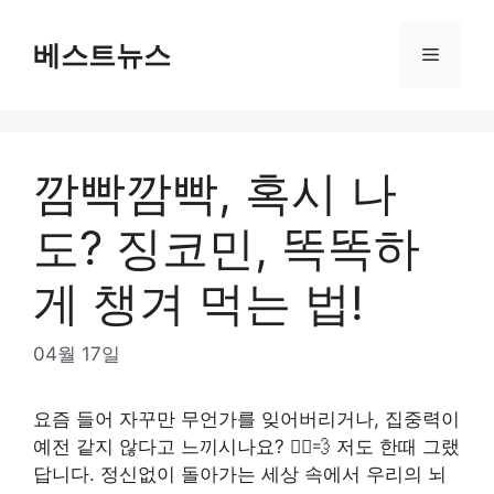
Skip
to
베스트뉴스
Menu
content
깜빡깜빡, 혹시 나
도? 징코민, 똑똑하
게 챙겨 먹는 법!
04월 17일
요즘 들어 자꾸만 무언가를 잊어버리거나, 집중력이
예전 같지 않다고 느끼시나요? 🏃‍♀️💨 저도 한때 그랬
답니다. 정신없이 돌아가는 세상 속에서 우리의 뇌