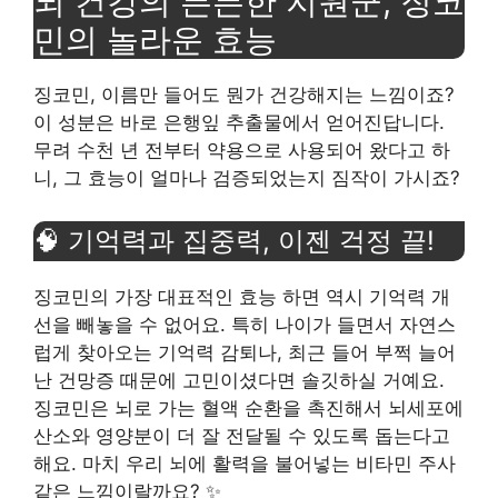
뇌 건강의 든든한 지원군, 징코
민의 놀라운 효능
징코민, 이름만 들어도 뭔가 건강해지는 느낌이죠?
이 성분은 바로 은행잎 추출물에서 얻어진답니다.
무려 수천 년 전부터 약용으로 사용되어 왔다고 하
니, 그 효능이 얼마나 검증되었는지 짐작이 가시죠?
🧠 기억력과 집중력, 이젠 걱정 끝!
징코민의 가장 대표적인 효능 하면 역시 기억력 개
선을 빼놓을 수 없어요. 특히 나이가 들면서 자연스
럽게 찾아오는 기억력 감퇴나, 최근 들어 부쩍 늘어
난 건망증 때문에 고민이셨다면 솔깃하실 거예요.
징코민은 뇌로 가는 혈액 순환을 촉진해서 뇌세포에
산소와 영양분이 더 잘 전달될 수 있도록 돕는다고
해요. 마치 우리 뇌에 활력을 불어넣는 비타민 주사
같은 느낌이랄까요? ✨